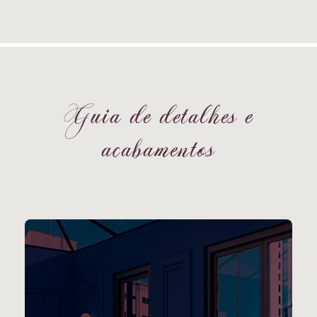
G
u
i
a
d
e
d
e
t
a
l
h
e
s
e
a
c
a
b
a
m
e
n
t
o
s