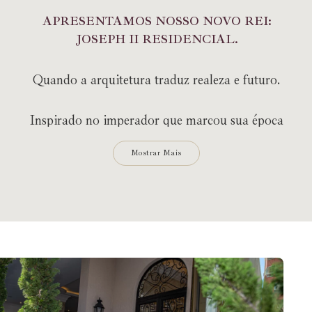
A
P
R
E
S
E
N
T
A
M
O
S
N
O
S
S
O
N
O
V
O
R
E
I
:
J
O
S
E
P
H
I
I
R
E
S
I
D
E
N
C
I
A
L
.
Quando a arquitetura traduz realeza e futuro.
Inspirado no imperador que marcou sua época
pelo espírito visionário e pela busca do
Mostrar Mais
equilíbrio entre tradição e inovação, este
empreendimento traz a essência da arquitetura
clássica com toques de modernidade. Um ícone
que valoriza os detalhes e convida você a viver
grandes momentos em harmonia com o mar.