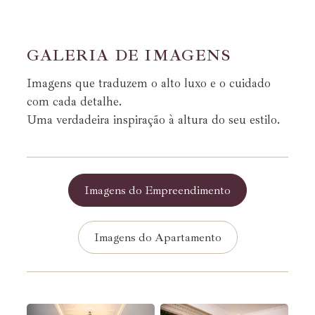
G
A
L
E
R
I
A
D
E
I
M
A
G
E
N
S
Imagens que traduzem o alto luxo e o cuidado
com cada detalhe.
Uma verdadeira inspiração à altura do seu estilo.
Imagens do Empreendimento
Imagens do Apartamento