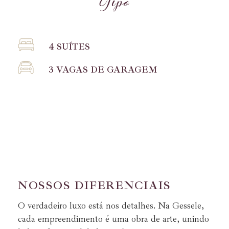
T
i
p
o
4 SUÍTES
3 VAGAS DE GARAGEM
N
O
S
S
O
S
D
I
F
E
R
E
N
C
I
A
I
S
O verdadeiro luxo está nos detalhes. Na Gessele,
cada empreendimento é uma obra de arte,
unindo