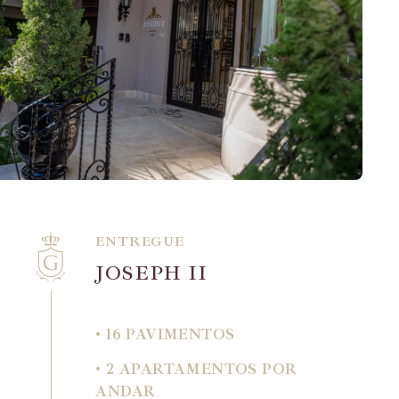
ENTREGUE
J
O
S
E
P
H
I
I
• 16 PAVIMENTOS
• 2 APARTAMENTOS POR
ANDAR