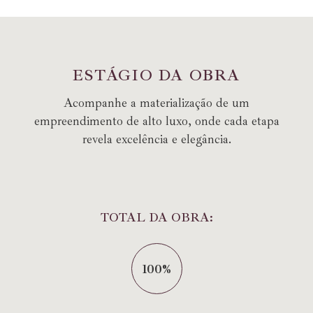
E
S
T
Á
G
I
O
D
A
O
B
R
A
Acompanhe a materialização de um
empreendimento de alto luxo, onde cada etapa
revela excelência e elegância.
TOTAL DA OBRA:
100%