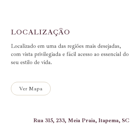
L
O
C
A
L
I
Z
A
Ç
Ã
O
Localizado em uma das regiões mais desejadas,
com vista privilegiada e fácil acesso ao essencial do
seu estilo de vida.
Ver Mapa
Rua 315, 233, Meia Praia, Itapema, SC