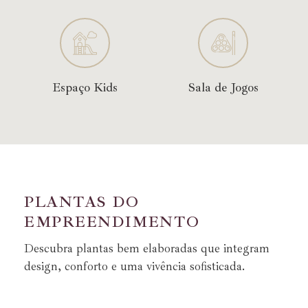
Espaço Kids
Sala de Jogos
P
L
A
N
T
A
S
D
O
E
M
P
R
E
E
N
D
I
M
E
N
T
O
Descubra plantas bem elaboradas que integram
design, conforto e uma vivência sofisticada.