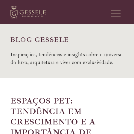
B
L
O
G
G
E
S
S
E
L
E
Inspirações, tendências e insights sobre o universo
do luxo, arquitetura e viver com exclusividade.
ESPAÇOS PET:
TENDÊNCIA EM
CRESCIMENTO E A
IMPORTÂNCIA DE