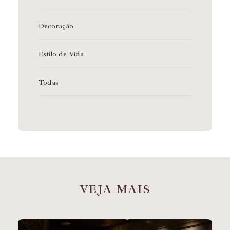
Decoração
Estilo de Vida
Todas
V
E
J
A
M
A
I
S