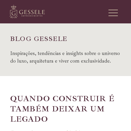
B
L
O
G
G
E
S
S
E
L
E
Inspirações, tendências e insights sobre o universo
do luxo, arquitetura e viver com exclusividade.
QUANDO CONSTRUIR É
TAMBÉM DEIXAR UM
LEGADO