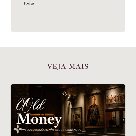
Todas
V
E
J
A
M
A
I
S