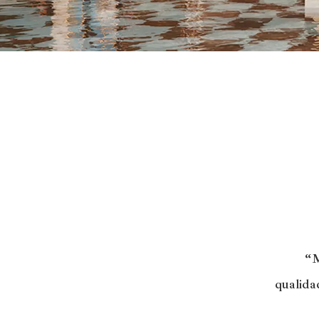
“
q
u
a
l
i
d
a
P
o