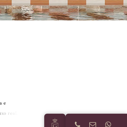
a
e
u
x
o
r
e
a
l
.