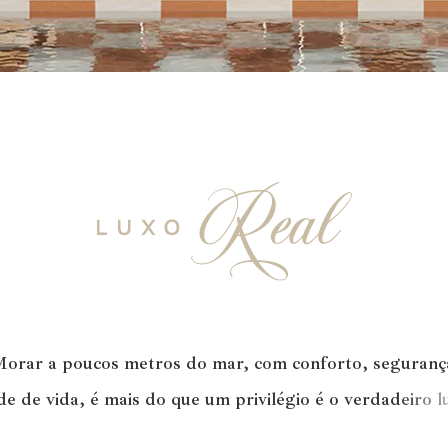
M
o
r
a
r
a
p
o
u
c
o
s
m
e
t
r
o
s
d
o
m
a
r
,
c
o
m
c
o
n
f
o
r
t
o
,
s
e
g
u
r
a
n
ç
d
e
d
e
v
i
d
a
,
é
m
a
i
s
d
o
q
u
e
u
m
p
r
i
v
i
l
é
g
i
o
é
o
v
e
r
d
a
d
e
i
r
o
l
r
q
u
e
a
s
m
a