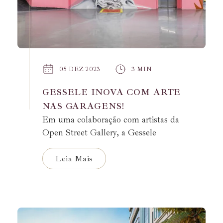
05 DEZ 2023
3 MIN
GESSELE INOVA COM ARTE
NAS GARAGENS!
Em uma colaboração com artistas da
Open Street Gallery, a Gessele
transformou a garagem do
empreendimento Francisco I em uma
Leia Mais
verdadeira galeria de arte.