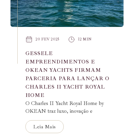
20 FEV 2025
12 MIN
GESSELE
EMPREENDIMENTOS E
OKEAN YACHTS FIRMAM
PARCERIA PARA LANÇAR O
CHARLES II YACHT ROYAL
HOME
O Charles II Yacht Royal Home by
OKEAN traz luxo, inovação e
exclusividade para Itapema, inspirado na
grandiosidade náutica.
Leia Mais