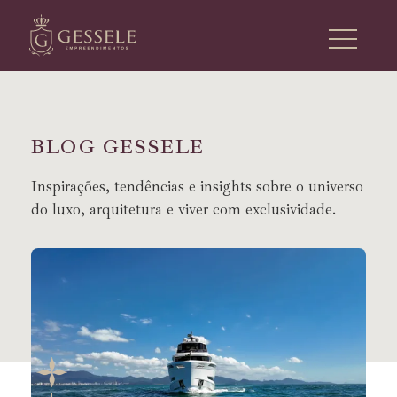
B
L
O
G
G
E
S
S
E
L
E
Inspirações, tendências e insights sobre o universo
do luxo, arquitetura e viver com exclusividade.