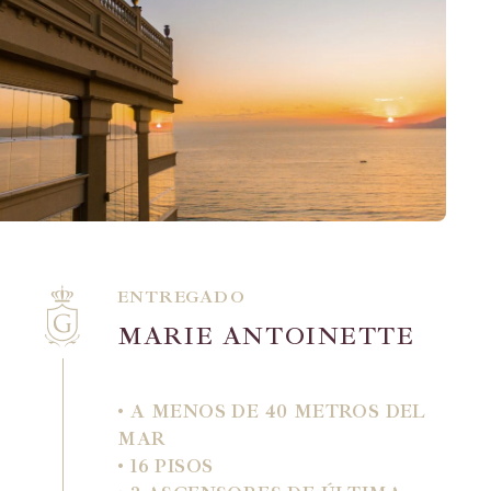
dúplex y tipo se adapta perfectamente a su
familia.
ENTREGADO
M
A
R
I
E
A
N
T
O
I
N
E
T
T
E
• A MENOS DE 40 METROS DEL
MAR
• 16 PISOS