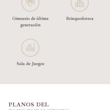
Gimnasio de última
Brinquedoteca
generación
Sala de Juegos
P
L
A
N
O
S
D
E
L