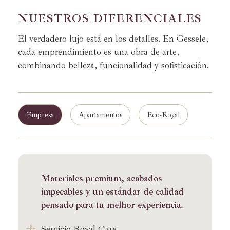
N
U
E
S
T
R
O
S
D
I
F
E
R
E
N
C
I
A
L
E
S
El verdadero lujo está en los detalles. En Gessele,
cada emprendimiento es una obra de arte,
combinando belleza, funcionalidad y sofisticación.
Empresa
Apartamentos
Eco-Royal
Materiales premium, acabados
impecables y un estándar de calidad
pensado para tu melhor experiencia.
Servicio Royal Care