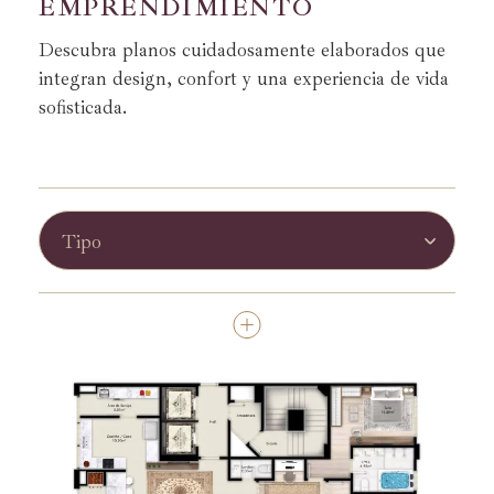
E
M
P
R
E
N
D
I
M
I
E
N
T
O
Descubra planos cuidadosamente elaborados que
integran design, confort y una experiencia de vida
sofisticada.