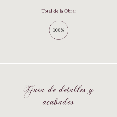
Total de la Obra:
100%
G
u
í
a
d
e
d
e
t
a
l
l
e
s
y
a
c
a
b
a
d
o
s