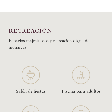
R
E
C
R
E
A
C
I
Ó
N
Espacios majestuosos y recreación digna de
monarcas
Salón de fiestas
Piscina para adultos