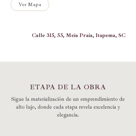
Ver Mapa
Calle 315, 55, Meia Praia, Itapema, SC
E
T
A
P
A
D
E
L
A
O
B
R
A
Sigue la materialización de un emprendimiento de
alto lujo, donde cada etapa revela excelencia y
elegancia.