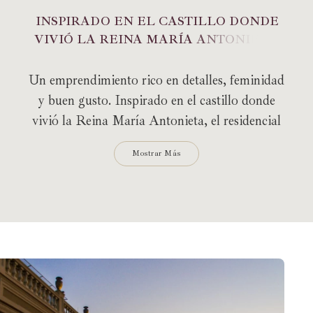
I
N
S
P
I
R
A
D
O
E
N
E
L
C
A
S
T
I
L
L
O
D
O
N
D
E
V
I
V
I
Ó
L
A
R
E
I
N
A
M
A
R
Í
A
A
N
T
O
N
I
E
T
A
.
Un emprendimiento rico en detalles, feminidad
y buen gusto. Inspirado en el castillo donde
vivió la Reina María Antonieta, el residencial
además de ofrecer espacios amplios, elegancia y
Mostrar Más
confort interior, cuenta con una fachada con
líneas clásicas que trae la riqueza de detalles y
acabados de los castillos a los proyectos de
Gessele
.
Un edificio diferenciado y lleno de personalidad
es la combinación perfecta del refinamiento del
estilo clásico. El conjunto de apartamentos