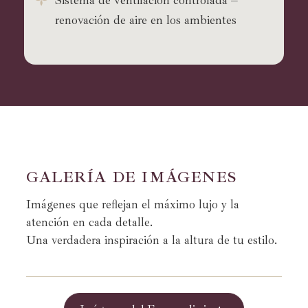
Sistema de ventilación controlada –
renovación de aire en los ambientes
G
A
L
E
R
Í
A
D
E
I
M
Á
G
E
N
E
S
Imágenes que reflejan el máximo lujo y la
atención en cada detalle.
Una verdadera inspiración a la altura de tu estilo.