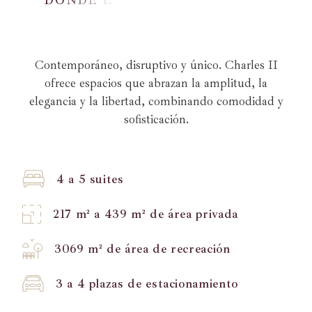
G
E
S
S
E
L
E
E
Contemporáneo, disruptivo y único. Charles II
ofrece espacios que abrazan la amplitud, la
elegancia y la libertad, combinando comodidad y
sofisticación.
4 a 5 suites
217 m² a 439 m² de área privada
3069 m² de área de recreación
3 a 4 plazas de estacionamiento