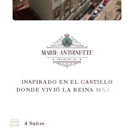
I
N
S
P
I
R
A
D
O
E
N
E
L
C
A
S
T
I
L
L
O
D
O
N
D
E
V
I
V
I
Ó
L
A
R
E
I
N
A
M
A
R
Í
A
A
N
T
O
N
I
E
T
A
.
4 Suites