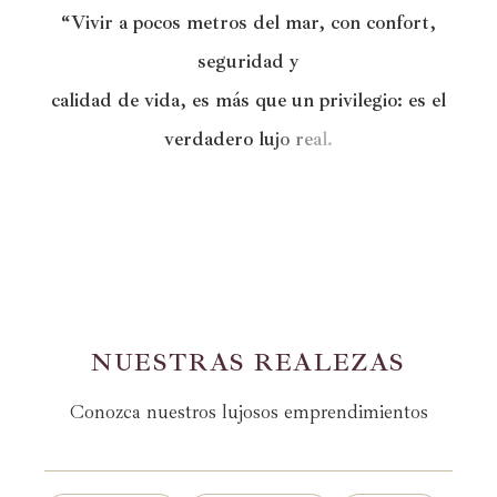
“
V
i
v
i
r
a
p
o
c
o
s
m
e
t
r
o
s
d
e
l
m
a
r
,
c
o
n
c
o
n
f
o
r
t
,
s
e
g
u
r
i
d
a
d
y
c
a
l
i
d
a
d
d
e
v
i
d
a
,
e
s
m
á
s
q
u
e
u
n
p
r
i
v
i
l
e
g
i
o
:
e
s
e
l
v
e
r
d
a
d
e
r
o
l
u
j
o
r
e
a
l
.
P
o
r
q
u
e
l
a
s
m
a
y
o
r
e
s
r
i
q
u
e
z
a
s
d
e
l
a
v
i
d
a
n
o
t
i
e
n
e
n
p
r
e
c
i
o
,
t
i
e
n
e
n
N
U
E
S
T
R
A
S
R
E
A
L
E
Z
A
S
Conozca nuestros lujosos emprendimientos