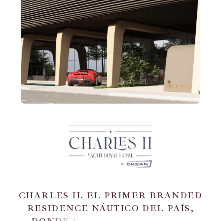
C
H
A
R
L
E
S
I
I
.
E
L
P
R
I
M
E
R
B
R
A
N
D
E
D
R
E
S
I
D
E
N
C
E
N
Á
U
T
I
C
O
D
E
L
P
A
Í
S
,
D
O
N
D
E
L
A
S
O
F
I
S
T
I
C
A
C
I
Ó
N
D
E