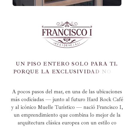
U
N
P
I
S
O
E
N
T
E
R
O
S
O
L
O
P
A
R
A
T
I
.
P
O
R
Q
U
E
L
A
E
X
C
L
U
S
I
V
I
D
A
D
N
O
S
E
C
O
M
P
A
R
T
E
.
A pocos pasos del mar, en una de las ubicaciones
más codiciadas — junto al futuro Hard Rock Café
y al icónico Muelle Turístico — nació Francisco I,
un emprendimiento que combina lo mejor de la
arquitectura clásica europea con un estilo co