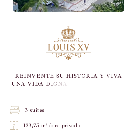
R
E
I
N
V
E
N
T
E
S
U
H
I
S
T
O
R
I
A
Y
V
I
V
A
U
N
A
V
I
D
A
D
I
G
N
A
D
E
L
A
R
E
A
L
E
Z
A
.
3 suites
123,75 m² área privada