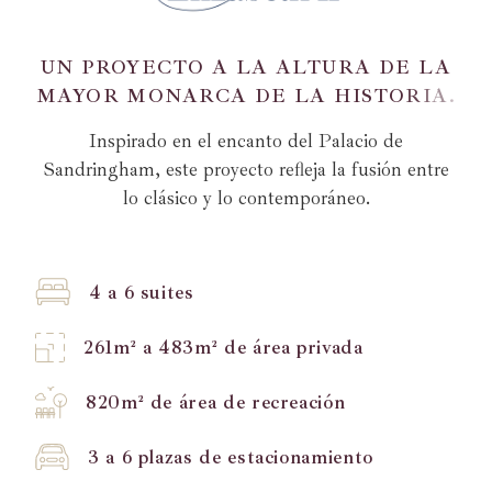
U
N
P
R
O
Y
E
C
T
O
A
L
A
A
L
T
U
R
A
D
E
L
A
M
A
Y
O
R
M
O
N
A
R
C
A
D
E
L
A
H
I
S
T
O
R
I
A
.
Inspirado en el encanto del Palacio de
Sandringham, este proyecto refleja la fusión entre
lo clásico y lo contemporáneo.
4 a 6 suites
261m² a 483m² de área privada
820m² de área de recreación
3 a 6 plazas de estacionamiento