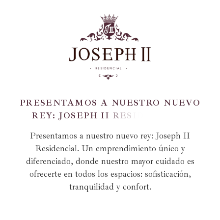
P
R
E
S
E
N
T
A
M
O
S
A
N
U
E
S
T
R
O
N
U
E
V
O
R
E
Y
:
J
O
S
E
P
H
I
I
R
E
S
I
D
E
N
C
I
A
L
.
Presentamos a nuestro nuevo rey: Joseph II
Residencial. Un emprendimiento único y
diferenciado, donde nuestro mayor cuidado es
ofrecerte en todos los espacios: sofisticación,
tranquilidad y confort.