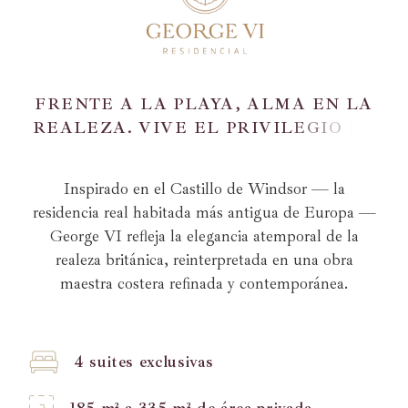
F
R
E
N
T
E
A
L
A
P
L
A
Y
A
,
A
L
M
A
E
N
L
A
R
E
A
L
E
Z
A
.
V
I
V
E
E
L
P
R
I
V
I
L
E
G
I
O
D
E
G
E
O
R
G
E
V
I
.
Inspirado en el Castillo de Windsor — la
residencia real habitada más antigua de Europa —
George VI refleja la elegancia atemporal de la
realeza británica, reinterpretada en una obra
maestra costera refinada y contemporánea.
4 suites exclusivas
185 m² a 335 m² de área privada