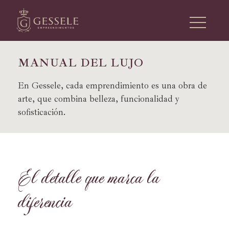
M
A
N
U
A
L
D
E
L
L
U
J
O
En Gessele, cada emprendimiento es una obra de
arte, que combina belleza, funcionalidad y
sofisticación.
E
l
d
e
t
a
l
l
e
q
u
e
m
a
r
c
a
l
a
d
i
f
e
r
e
n
c
i
a