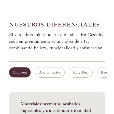
N
U
E
S
T
R
O
S
D
I
F
E
R
E
N
C
I
A
L
E
S
El verdadero lujo está en los detalles. En Gessele,
cada emprendimiento es una obra de arte,
combinando belleza, funcionalidad y sofisticación.
Empresa
Apartamentos
Suite Real
Eco-Roy
Materiales premium, acabados
impecables y un estándar de calidad