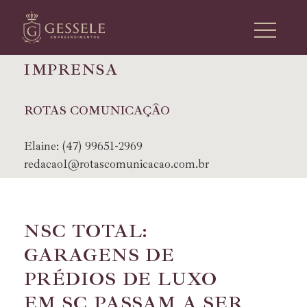
I
M
P
R
E
N
S
A
ROTAS COMUNICAÇÃO
Elaine:
(47) 99651-2969
redacao1@rotascomunicacao.com.br
NSC TOTAL:
GARAGENS DE
PRÉDIOS DE LUXO
EM SC PASSAM A SER