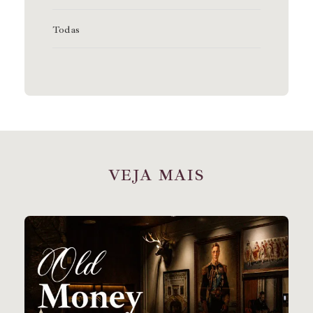
Todas
V
E
J
A
M
A
I
S