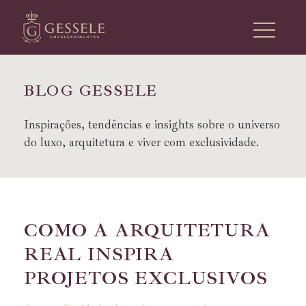
B
L
O
G
G
E
S
S
E
L
E
Inspirações, tendências e insights sobre o universo
do luxo, arquitetura e viver com exclusividade.
COMO A ARQUITETURA
REAL INSPIRA
PROJETOS EXCLUSIVOS