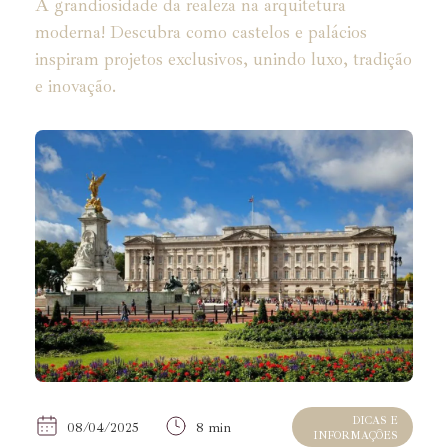
A grandiosidade da realeza na arquitetura
moderna! Descubra como castelos e palácios
inspiram projetos exclusivos, unindo luxo, tradição
e inovação.
DICAS E
08/04/2025
8 min
INFORMAÇÕES