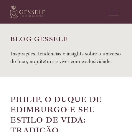
B
L
O
G
G
E
S
S
E
L
E
Inspirações, tendências e insights sobre o universo
do luxo, arquitetura e viver com exclusividade.
PHILIP, O DUQUE DE
EDIMBURGO E SEU
ESTILO DE VIDA:
TRADIÇÃO,