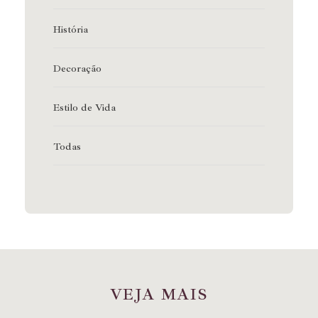
História
Decoração
Estilo de Vida
Todas
V
E
J
A
M
A
I
S