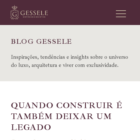
B
L
O
G
G
E
S
S
E
L
E
Inspirações, tendências e insights sobre o universo
do luxo, arquitetura e viver com exclusividade.
QUANDO CONSTRUIR É
TAMBÉM DEIXAR UM
LEGADO