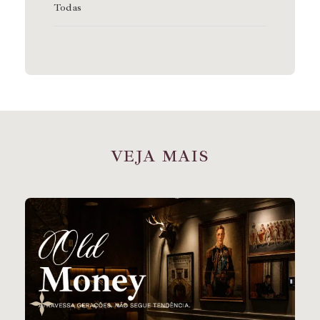
Todas
V
E
J
A
M
A
I
S