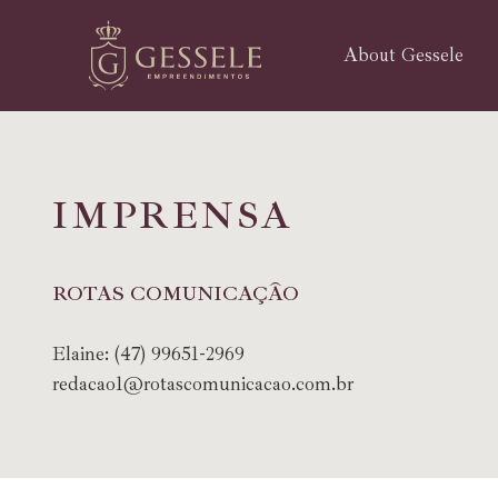
About Gessele
I
M
P
R
E
N
S
A
ROTAS COMUNICAÇÃO
Elaine:
(47) 99651-2969
redacao1@rotascomunicacao.com.br